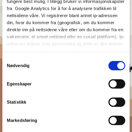
fungere best mulig. I tillegg bruker vi informasjonskapsler
fra Google Analytics for å for å analysere trafikken til
nettsidene våre. Vi registrerer blant annet ip-adressen
din, hvor du kommer fra (geografisk, om du kommer
Planlegger du å lage nettbu
direkte inn på nettsidene våre eller om du kommer fra en
søkemotor, et annet nettsted eller en sosial plattform). Ip-
adresser regnes som persondata og dette er den eneste
form for persondata vi registrerer. Ip-adressene vi
registrerer lagres i 14 måneder før de slettes. Google
Samtykkevalg
Analytics lagrer data utenfor EU/EØS og persondata som
Nødvendig
registreres hos Google er dermed ikke beskyttet av
persondataloven som gjelder for EU/EØS. Ved å klikke
Egenskaper
Ok eller ved videre bruk av nettsidene samtykker du til at
Google kan lagre din ip-adresse utenfor EU/EØS.
Statistikk
Markedsføring