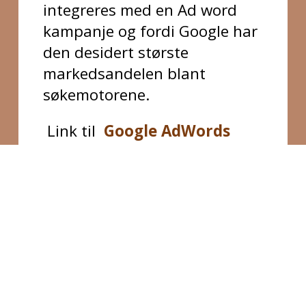
integreres med en Ad word
kampanje og fordi Google har
den desidert største
markedsandelen blant
søkemotorene.
Link til
Google AdWords
søkeordsverktøy
.
Dersom du syns det var
vanskelig å kjøre en
søkeordsanalyse (det er
egentlig veldig enkelt) og du
kun har fem søkeord som der
er aktuelt å teste ut, så kan