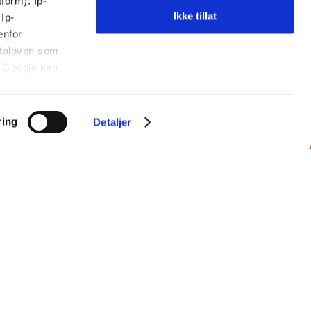
ores av
form). Ip-
Ikke tillat
Ip-
enfor
ataloven som
ics. Hvis
t Google kan
iden på
ring
Detaljer
til
et som en