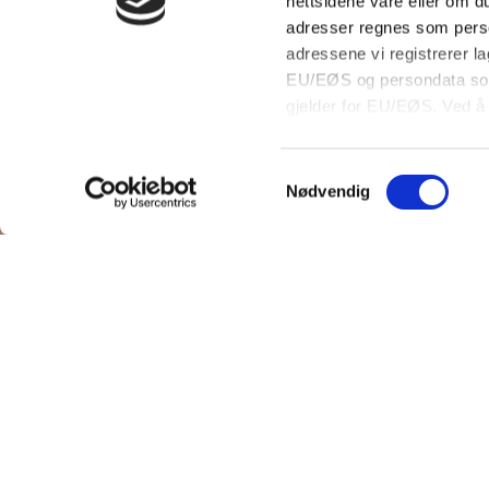
nettsted
nettsidene våre eller om du
adresser regnes som person
adressene vi registrerer la
EU/EØS og persondata som
sporings
gjelder for EU/EØS. Ved å 
lagre din ip-adresse uten
Samtykkevalg
en bruke
Nødvendig
nytt ett
siden, b