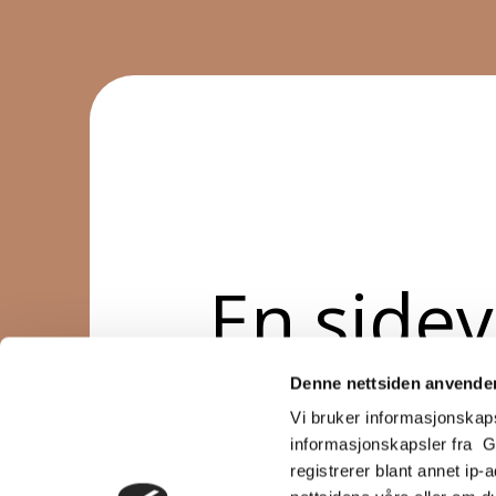
En sidev
en visni
Denne nettsiden anvende
Vi bruker informasjonskapsl
informasjonskapsler fra Goo
registrerer blant annet ip