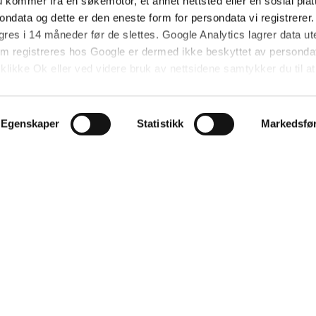
et ditt som sp
 kommer fra en søkemotor, et annet nettsted eller en sosial platt
data og dette er den eneste form for persondata vi registrerer. 
gres i 14 måneder før de slettes. Google Analytics lagrer data ut
 registreres hos Google er dermed ikke beskyttet av persond
koden i Analyt
klikke Ok eller ved videre bruk av nettsidene samtykker du til a
for EU/EØS.
r laster inn s
Egenskaper
Statistikk
Markedsfø
er å ha kommet 
lir dette regn