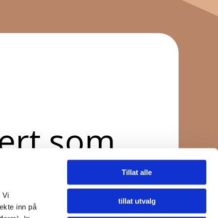
nert som
å
Tillat alle
 Vi
tillat utvalg
ekte inn på